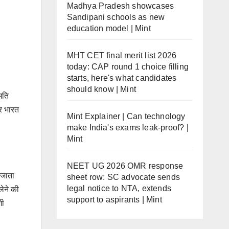
Madhya Pradesh showcases
Sandipani schools as new
education model | Mint
MHT CET final merit list 2026
today: CAP round 1 choice filling
starts, here's what candidates
should know | Mint
मति
ार भारत
Mint Explainer | Can technology
make India's exams leak-proof? |
Mint
NEET UG 2026 OMR response
 जाता
sheet row: SC advocate sends
legal notice to NTA, extends
लेने की
support to aspirants | Mint
शी