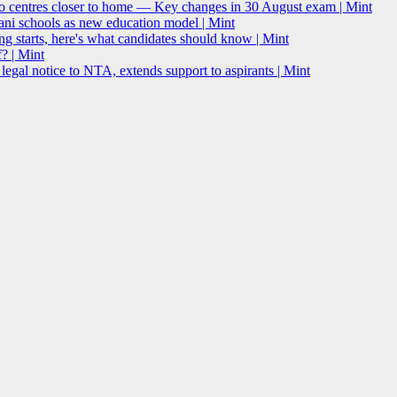
o centres closer to home — Key changes in 30 August exam | Mint
i schools as new education model | Mint
g starts, here's what candidates should know | Mint
? | Mint
l notice to NTA, extends support to aspirants | Mint