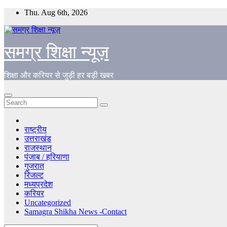
Skip
Thu. Aug 6th, 2026
to
content
समग्र शिक्षा न्यूज़
शिक्षा और करियर से जुड़ी हर बड़ी खबर
राष्ट्रीय
उत्तराखंड
राजस्थान
पंजाब / हरियाणा
गुजरात
रिजल्ट
मध्यप्रदेश
करियर
Uncategorized
Samagra Shikha News -Contact