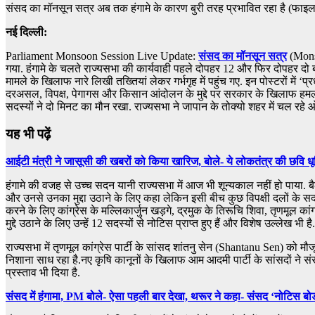
संसद का मॉनसून सत्र अब तक हंगामे के कारण बुरी तरह प्रभावित रहा है (फाइ
नई दिल्ली:
Parliament Monsoon Session Live Update:
संसद का मॉनसून सत्र
(Monsoo
गया. हंगामे के चलते राज्‍यसभा की कार्यवाही पहले दोपहर 12 और फिर दोपहर दो 
मामले के खिलाफ नारे लिखी तख्तियां लेकर गर्भगृह में पहुंच गए. इन पोस्‍टरों मे
दरअसल, विपक्ष, पेगागस और किसान आंदोलन के मुद्दे पर सरकार के खिलाफ हमलावर
सदस्‍यों ने दो मिनट का मौन रखा. राज्यसभा ने जापान के तोक्यो शहर में चल रहे
यह भी पढ़ें
आईटी मंत्री ने जासूसी की खबरों को किया खारिज, बोले- ये लोकतंत्र की छवि ध
हंगामे की वजह से उच्च सदन यानी राज्‍यसभा में आज भी शून्यकाल नहीं हो पाया
और उनसे उनका मुद्दा उठाने के लिए कहा लेकिन इसी बीच कुछ विपक्षी दलों के सदस
करने के लिए कांग्रेस के मल्लिकार्जुन खड़गे, द्रमुक के तिरूचि शिवा, तृणमूल का
मुद्दे उठाने के लिए उन्हें 12 सदस्यों से नोटिस प्राप्त हुए हैं और विशेष उल्ले
राज्‍यसभा में तृणमूल कांग्रेस पार्टी के सांसद शांतनु सेन (Shantanu Sen) को
निशाना साध रहा है.नए कृषि कानूनों के खिलाफ आम आदमी पार्टी के सांसदों ने सं
प्रस्ताव भी दिया है.
संसद में हंगामा, PM बोले- ऐसा पहली बार देखा, थरूर ने कहा- संसद ‘नोटिस बोर्ड