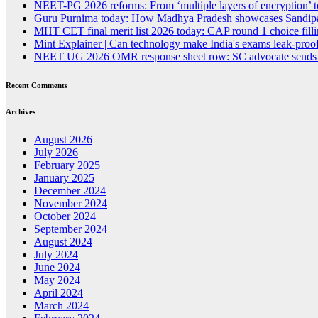
NEET-PG 2026 reforms: From ‘multiple layers of encryption’ t
Guru Purnima today: How Madhya Pradesh showcases Sandipan
MHT CET final merit list 2026 today: CAP round 1 choice fillin
Mint Explainer | Can technology make India's exams leak-proof
NEET UG 2026 OMR response sheet row: SC advocate sends lega
Recent Comments
Archives
August 2026
July 2026
February 2025
January 2025
December 2024
November 2024
October 2024
September 2024
August 2024
July 2024
June 2024
May 2024
April 2024
March 2024