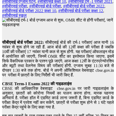
#सीबीएसई एग्जाम पैटर्न
,
#सीबीएसई कक्षा 10
,
#सीबीएसई टर्म -1 परीक्षा 2021
,
#सीबीएसई परीक्षा
,
#सीबीएसई बोर्ड परीक्षा
,
#सीबीएसई बोर्ड परीक्षा 2022
,
#सीबीएसई बोर्ड परीक्षा 2022 कक्षा 10
,
#सीबीएसई बोर्ड परीक्षा कक्षा 12
,
#सीबीएसई स्कूल
सीबीएसई बोर्ड परीक्षा 2022:
सीबीएसई बोर्ड की टर्म-1 परीक्षाएं आज यानी 16
नवंबर से शुरू होने जा रही हैं. आज बोर्ड की 12वीं कक्षा की परीक्षा है जबकि
10वीं की परीक्षाएं 17 नवंबर यानी कल से शुरू होंगी. यह परीक्षाएं ऑफलाइन मोड
में आयोजित की जाएगी, जिनमें OMR शीट का इस्तेमाल किया जाएगा. इसमें
सिर्फ वैकल्पिक प्रकार के प्रश्न पूछे जाएंगे. आज कक्षा 12वीं के एंटरप्रेन्योरशिप
और ब्यूटी तथा वेलनेस विषय की परीक्षाएं होंगी. एग्जाम सुबह 11:30 बजे से
दोपहर 1:30 बजे तक होगा. बोर्ड ने अपनी ऑफिशियल वेबसाइट cbse.gov.in
पर परीक्षा में छात्रों के लिए निर्देशों भी जारी किए हैं.
CBSE Term-1 Exams 2022 की गाइडलाइंस
CBSE की आधिकारिक वेबसाइट cbse.gov.in पर जारी गाइडलाइंस के
अनुसार, छात्रों को कोरोना नियमों का पालन करना होगा. मास्क पहनना
अनिवार्य है. परीक्षा हॉल में एडमिट कार्ड लाना जरूरी है, बिना एडमिट कार्ड के
परीक्षा केंद्र में प्रवेश नहीं कर सकेंगे. छात्रों से परीक्षा शुरू होने से 1 घंटे पहले
परीक्षा केंद्र पहुंचे के लिए कहा गया है.
इस बार छात्रों के पास प्रश्न पत्र पढ़ने के लिए 15 नहीं बल्कि 20 मिनट का