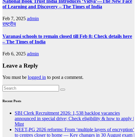
National Book Trust India Introduces ‘Vidya’—The New Face
of Learning and Discovery – The Times of India
Feb 7, 2025
admin
राष्ट्रीय
Varanasi schools to remain closed till Feb 8: Check details here
– The Times of India
Feb 6, 2025
admin
Leave a Reply
You must be
logged in
to post a comment.
Recent Posts
SBI Clerk Recruitment 2026: 1,538 backlog vacancies
announced in special drive; Check eligibility & how to apply |
Mint
NEET-PG 2026 reforms: From ‘multiple layers of encryption’
to centres closer to home — Key changes in 30 August exam |