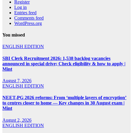
Register
Log in
Entries feed
Comments feed
WordPress.org
You missed
ENGLISH EDITION
SBI Clerk Recruitment 2026: 1,538 backlog vacancies
announced in special drive; Check eligibility & how to apply |
Mint
August 7, 2026
ENGLISH EDITION
NEET-PG 2026 reforms: From ‘multiple layers of encryption’
to centres closer to home — Key changes in 30 August exam |
Mint
August 2, 2026
ENGLISH EDITION