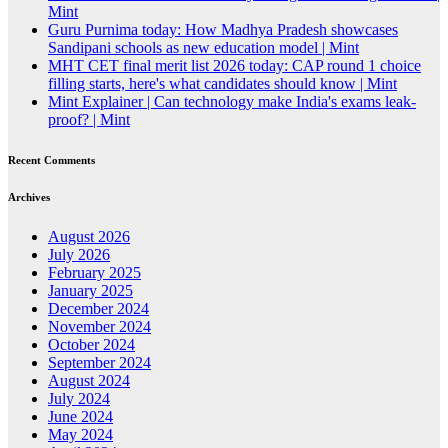
Mint
Guru Purnima today: How Madhya Pradesh showcases
Sandipani schools as new education model | Mint
MHT CET final merit list 2026 today: CAP round 1 choice
filling starts, here's what candidates should know | Mint
Mint Explainer | Can technology make India's exams leak-
proof? | Mint
Recent Comments
Archives
August 2026
July 2026
February 2025
January 2025
December 2024
November 2024
October 2024
September 2024
August 2024
July 2024
June 2024
May 2024