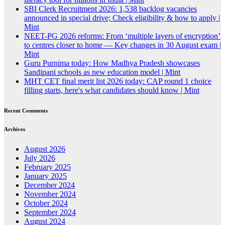
SBI Clerk Recruitment 2026: 1,538 backlog vacancies
announced in special drive; Check eligibility & how to apply |
Mint
NEET-PG 2026 reforms: From ‘multiple layers of encryption’
to centres closer to home — Key changes in 30 August exam |
Mint
Guru Purnima today: How Madhya Pradesh showcases
Sandipani schools as new education model | Mint
MHT CET final merit list 2026 today: CAP round 1 choice
filling starts, here's what candidates should know | Mint
Recent Comments
Archives
August 2026
July 2026
February 2025
January 2025
December 2024
November 2024
October 2024
September 2024
August 2024