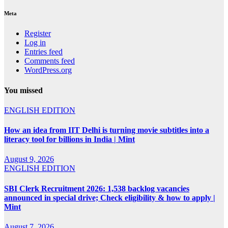
Meta
Register
Log in
Entries feed
Comments feed
WordPress.org
You missed
ENGLISH EDITION
How an idea from IIT Delhi is turning movie subtitles into a
literacy tool for billions in India | Mint
August 9, 2026
ENGLISH EDITION
SBI Clerk Recruitment 2026: 1,538 backlog vacancies
announced in special drive; Check eligibility & how to apply |
Mint
August 7, 2026