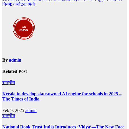
navigation
नियम: कर्नाटक मिनो
By
admin
Related Post
राष्ट्रीय
Kerala to develop state-owned AI engine for schools in 2025 –
The Times of India
Feb 9, 2025
admin
राष्ट्रीय
National Book Trust India Introduces ‘Vidya’—The New Face