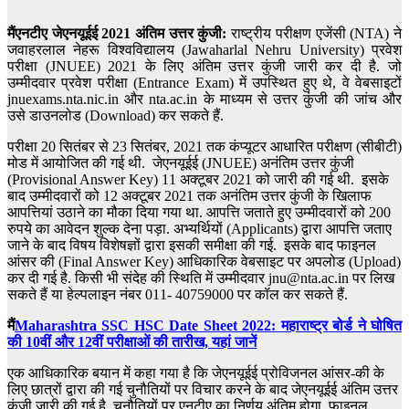
मैं
एनटीए जेएनयूईई 2021 अंतिम उत्तर कुंजी:
राष्ट्रीय परीक्षण एजेंसी (NTA) ने
जवाहरलाल नेहरू विश्वविद्यालय (Jawaharlal Nehru University) प्रवेश
परीक्षा (JNUEE) 2021 के लिए अंतिम उत्तर कुंजी जारी कर दी है. जो
उम्मीदवार प्रवेश परीक्षा (Entrance Exam) में उपस्थित हुए थे, वे वेबसाइटों
jnuexams.nta.nic.in और nta.ac.in के माध्यम से उत्तर कुंजी की जांच और
उसे डाउनलोड (Download) कर सकते हैं.
परीक्षा 20 सितंबर से 23 सितंबर, 2021 तक कंप्यूटर आधारित परीक्षण (सीबीटी)
मोड में आयोजित की गई थी. जेएनयूईई (JNUEE) अनंतिम उत्तर कुंजी
(Provisional Answer Key) 11 अक्टूबर 2021 को जारी की गई थी. इसके
बाद उम्मीदवारों को 12 अक्टूबर 2021 तक अनंतिम उत्तर कुंजी के खिलाफ
आपत्तियां उठाने का मौका दिया गया था. आपत्ति जताते हुए उम्मीदवारों को 200
रुपये का आवेदन शुल्क देना पड़ा. अभ्यर्थियों (Applicants) द्वारा आपत्ति जताए
जाने के बाद विषय विशेषज्ञों द्वारा इसकी समीक्षा की गई. इसके बाद फाइनल
आंसर की (Final Answer Key) आधिकारिक वेबसाइट पर अपलोड (Upload)
कर दी गई है. किसी भी संदेह की स्थिति में उम्मीदवार jnu@nta.ac.in पर लिख
सकते हैं या हेल्पलाइन नंबर 011- 40759000 पर कॉल कर सकते हैं.
मैं
Maharashtra SSC HSC Date Sheet 2022: महाराष्ट्र बोर्ड ने घोषित
की 10वीं और 12वीं परीक्षाओं की तारीख, यहां जानें
एक आधिकारिक बयान में कहा गया है कि जेएनयूईई प्रोविजनल आंसर-की के
लिए छात्रों द्वारा की गई चुनौतियों पर विचार करने के बाद जेएनयूईई अंतिम उत्तर
कुंजी जारी की गई है. चुनौतियों पर एनटीए का निर्णय अंतिम होगा. फाइनल