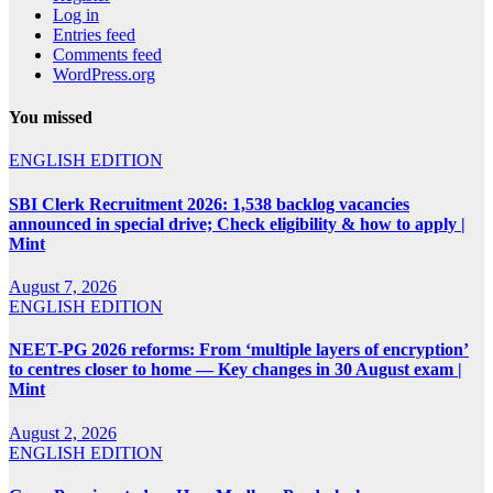
Log in
Entries feed
Comments feed
WordPress.org
You missed
ENGLISH EDITION
SBI Clerk Recruitment 2026: 1,538 backlog vacancies
announced in special drive; Check eligibility & how to apply |
Mint
August 7, 2026
ENGLISH EDITION
NEET-PG 2026 reforms: From ‘multiple layers of encryption’
to centres closer to home — Key changes in 30 August exam |
Mint
August 2, 2026
ENGLISH EDITION