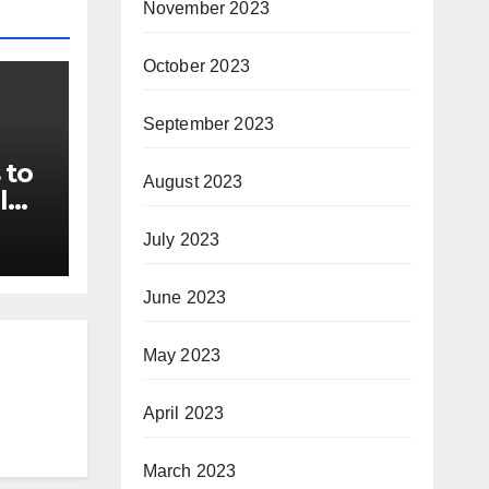
November 2023
October 2023
September 2023
 to
August 2023
l
ails
July 2023
s of
June 2023
May 2023
April 2023
March 2023