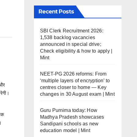
Recent Posts
SBI Clerk Recruitment 2026:
1,538 backlog vacancies
announced in special drive;
Check eligibility & how to apply |
Mint
NEET-PG 2026 reforms: From
‘multiple layers of encryption’ to
 और
centres closer to home — Key
करेगी।
changes in 30 August exam | Mint
Guru Purnima today: How
षिक
Madhya Pradesh showcases
।
Sandipani schools as new
education model | Mint