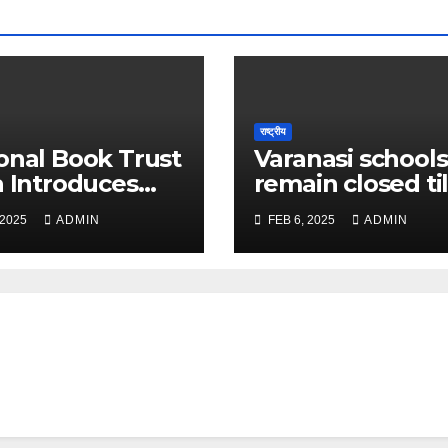
राष्ट्रीय
onal Book Trust
Varanasi schools
a Introduces
remain closed til
dya’—The New
Feb 8: Check det
 2025
ADMIN
FEB 6, 2025
ADMIN
 of Learning
here – The Time
Discovery – The
India
s of India