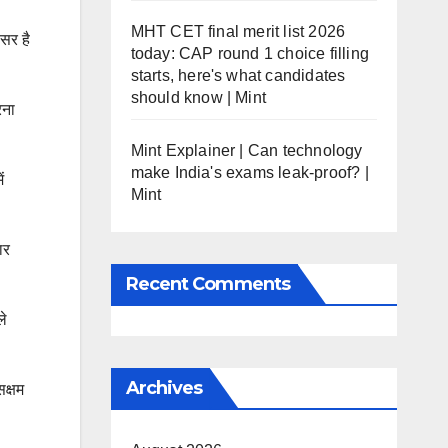
MHT CET final merit list 2026
वसर है
today: CAP round 1 choice filling
starts, here's what candidates
should know | Mint
रना
Mint Explainer | Can technology
make India's exams leak-proof? |
ं
Mint
ार
Recent Comments
ले
Archives
क्षम