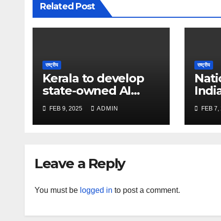
Related Post
राष्ट्रीय
राष्ट्रीय
Kerala to develop
Nati
state-owned AI
Indi
engine for schools
‘Vi
FEB 9, 2025
ADMIN
FEB 7,
in 2025 – The Times
Face
of India
and 
Time
Leave a Reply
You must be
logged in
to post a comment.