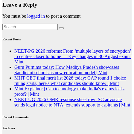
Leave a Reply
You must be
logged in
to post a comment.
Recent Posts
NEET-PG 2026 reforms: From ‘multiple layers of encryption’
to centres closer to home — Key changes in 30 August exam |
Mint
Guru Purnima today: How Madhya Pradesh showcases
Sandipani schools as new education model | Mint
MHT CET final merit list 2026 today: CAP round 1 choice
filling starts, here's what candidates should know | Mint
Mint Explainer | Can technology make India's exams leak-
proof? | Mint
NEET UG 2026 OMR response sheet row: SC advocate
sends legal notice to NTA, extends support to aspirants | Mint
Recent Comments
Archives