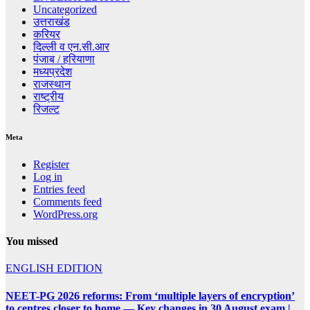
Uncategorized
उत्तराखंड
करियर
दिल्ली व एन.सी.आर
पंजाब / हरियाणा
मध्यप्रदेश
राजस्थान
राष्ट्रीय
रिजल्ट
Meta
Register
Log in
Entries feed
Comments feed
WordPress.org
You missed
ENGLISH EDITION
NEET-PG 2026 reforms: From ‘multiple layers of encryption’
to centres closer to home — Key changes in 30 August exam |