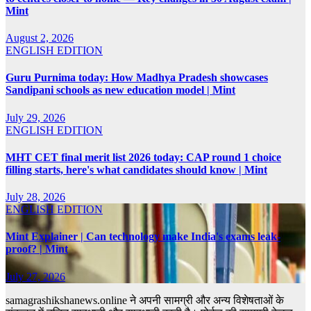
Mint
August 2, 2026
ENGLISH EDITION
Guru Purnima today: How Madhya Pradesh showcases
Sandipani schools as new education model | Mint
July 29, 2026
ENGLISH EDITION
MHT CET final merit list 2026 today: CAP round 1 choice
filling starts, here's what candidates should know | Mint
July 28, 2026
ENGLISH EDITION
Mint Explainer | Can technology make India's exams leak-
proof? | Mint
July 27, 2026
samagrashikshanews.online ने अपनी सामग्री और अन्य विशेषताओं के