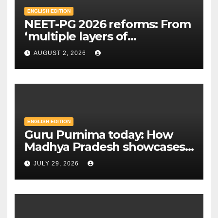
ENGLISH EDITION
NEET-PG 2026 reforms: From
‘multiple layers of
encryption’ to centres closer
AUGUST 2, 2026
to home — Key changes in 30
August exam | Mint
ENGLISH EDITION
Guru Purnima today: How
Madhya Pradesh showcases
Sandipani schools as new
JULY 29, 2026
education model | Mint