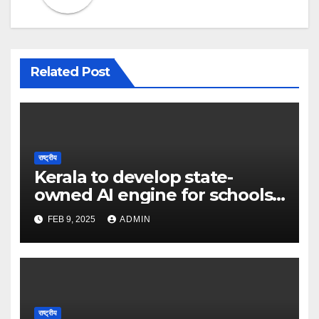
Related Post
राष्ट्रीय
Kerala to develop state-
owned AI engine for schools
in 2025 – The Times of India
FEB 9, 2025
ADMIN
राष्ट्रीय