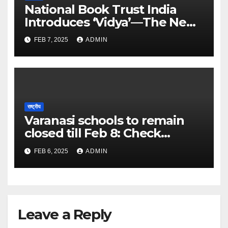
National Book Trust India
Introduces ‘Vidya’—The New
Face of Learning and
FEB 7, 2025
ADMIN
Discovery – The Times of
India
राष्ट्रीय
Varanasi schools to remain
closed till Feb 8: Check
details here – The Times of
FEB 6, 2025
ADMIN
India
Leave a Reply