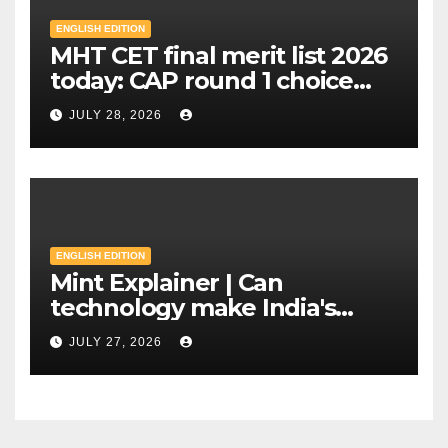
ENGLISH EDITION
MHT CET final merit list 2026
today: CAP round 1 choice
filling starts, here's what
JULY 28, 2026
candidates should know |
Mint
ENGLISH EDITION
Mint Explainer | Can
technology make India's
exams leak-proof? | Mint
JULY 27, 2026