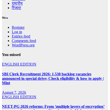
राष्ट्रीय
रिजल्ट
Meta
Register
Log in
Entries feed
Comments feed
WordPress.org
You missed
ENGLISH EDITION
SBI Clerk Recruitment 2026: 1,538 backlog vacancies
announced in special drive; Check eligibility & how to apply |
Mint
August 7, 2026
ENGLISH EDITION
NEET-PG 2026 reforms: From ‘multiple layers of encryption’