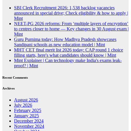
SBI Clerk Recruitment 2026: 1,538 backlog vacancies
announced in special drive; Check eligibility & how to apply |
Mint
NEET-PG 2026 reforms: From ‘multiple layers of encryption’
to centres closer to home — Key changes in 30 August exam |
Mint
Guru Purnima today: How Madhya Pradesh showcases
Sandipani schools as new education model | Mint
MHT CET final merit list 2026 today: CAP round 1 choice
filling starts, here's what candidates should know | Mint
Mint Explainer | Can technology make India's exams leak-
proof? | Mint
Recent Comments
Archives
August 2026
July 2026
February 2025
January 2025
December 2024
November 2024