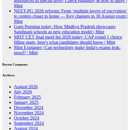
announced in special drive; Check eligibility & how to apply |
Mint
NEET-PG 2026 reforms: From ‘multiple layers of encryption’
to centres closer to home — Key changes in 30 August exam |
Mint
Guru Purnima today: How Madhya Pradesh showcases
Sandipani schools as new education model | Mint
MHT CET final merit list 2026 today: CAP round 1 choice
filling starts, here's what candidates should know | Mint
Mint Explainer | Can technology make India's exams leak-
proof? | Mint
Recent Comments
Archives
August 2026
July 2026
February 2025
January 2025
December 2024
November 2024
October 2024
September 2024
August 2024