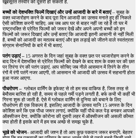
खूबसूरत तस्वीर को दूसरी हो सकती है.
बच्चों को देशभक्ति फिल्में दिखाएं और उन्हें आजादी के बारे में बताएं
– सुबह के
वक्त ध्वजारोहण करने के बाद पूरा दिन आजादी का उत्सव मनाते हुए ही निकले
ऐसी कोशिश करनी चाहिए. अब जब आप घर से बाहर नहीं जा रहे है तो घर में
राष्ट्रभक्ति से प्रेरित फिल्मों को जरूर देखें और अपने अपनो बच्चों को इन
फिल्मों को जरूर दिखाएं और उन्हें बताएं कि आजादी इतनी आसानी से नहीं मिली
है. बच्चों को आजादी का मतलब बताएं और इस लड़ाई को जीतने वाले स्वतंत्रता
संग्राम सेनानियों के बारे में भी बताएं.
पतंग उड़ाएं –
15 अगस्त के दिन जहां सुबह के वक्त छत पर ध्वजारोहण करने के
बाद दिन में देशभक्ति से प्रेरित फिल्मों को देखने के बाद शाम के वक्त घर की छत
पर तिरंगा रंग की पतंग उड़ाएं. आप सोचिए जब नीले आसमान में तिरंगे के तीन
रंगों में रंगी पतंगें नजर आएगी, तो आसमान भी आजादी की उत्सव में सहभागी होता
हुआ नजर आएगा.
पौधरोपण –
ग्लोबल वार्मिंग के इफेक्ट से तो हम सब वाकिफ है. जिस तरह से
बेमौसम बारिश हो रही है, समय से पहले गर्मी पड़ने लगती है. बर्फ कभी भी कहीं भी
गिरना शुरू हो जाती है. ऐसे में ग्लोबल वार्मिंग से दुनिया को बचाने के लिए
पौधरोपण ही एक विकल्प है. इसलिए आजादी के उत्सव यानि 15 अगस्त के दिन
कोशिश करें कि एक पौधा जरूर लगाएं. क्योंकि यहीं पौधे कल पेड़ बनकर आपको
ऑक्सीजन देगा. क्योंकि कोरोना की दूसरी लहर में ऑक्सीजन की असली कीमत
क्या होती है इसके बारे में हम सब अच्छे से समझ चुके है.
भूखे को भोजन
– आजादी की जश्न है तो आप कुछ पकवान जरूर बनाएंगे. बेहतर
होगा कि इन पकवानों का परिवार के साथ आनंद लेने से पहले इनसे किसी भूखे