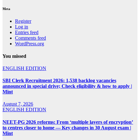
Meta
Register
Log in
Entries feed
Comments feed
WordPress.org
You missed
ENGLISH EDITION
SBI Clerk Recruitment 2026: 1,538 backlog vacancies
announced in special drive; Check eligibility & how to apply |
Mint
August 7, 2026
ENGLISH EDITION
NEET-PG 2026 reforms: From ‘multiple layers of encryption’
to centres closer to home — Key changes in 30 August exam |
Mint