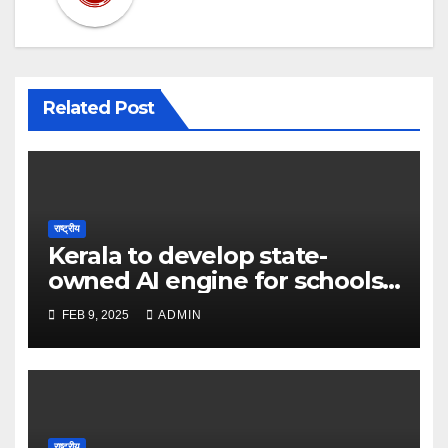
Related Post
राष्ट्रीय
Kerala to develop state-
owned AI engine for schools
in 2025 – The Times of India
FEB 9, 2025
ADMIN
राष्ट्रीय