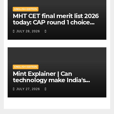
ENGLISH EDITION
MHT CET final merit list 2026
today: CAP round 1 choice
filling starts, here's what
JULY 28, 2026
candidates should know |
Mint
ENGLISH EDITION
Mint Explainer | Can
technology make India's
exams leak-proof? | Mint
JULY 27, 2026