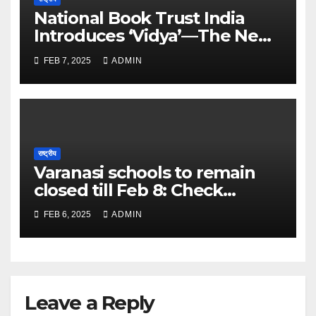
National Book Trust India
Introduces ‘Vidya’—The New
Face of Learning and
FEB 7, 2025
ADMIN
Discovery – The Times of
India
राष्ट्रीय
Varanasi schools to remain
closed till Feb 8: Check
details here – The Times of
FEB 6, 2025
ADMIN
India
Leave a Reply