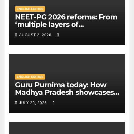
ENGLISH EDITION
NEET-PG 2026 reforms: From
‘multiple layers of
encryption’ to centres closer
AUGUST 2, 2026
to home — Key changes in 30
August exam | Mint
ENGLISH EDITION
Guru Purnima today: How
Madhya Pradesh showcases
Sandipani schools as new
JULY 29, 2026
education model | Mint