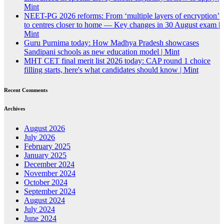
Mint
NEET-PG 2026 reforms: From ‘multiple layers of encryption’
to centres closer to home — Key changes in 30 August exam |
Mint
Guru Purnima today: How Madhya Pradesh showcases
Sandipani schools as new education model | Mint
MHT CET final merit list 2026 today: CAP round 1 choice
filling starts, here's what candidates should know | Mint
Recent Comments
Archives
August 2026
July 2026
February 2025
January 2025
December 2024
November 2024
October 2024
September 2024
August 2024
July 2024
June 2024