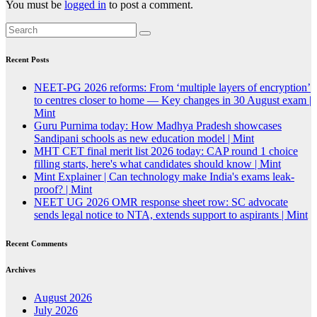
You must be
logged in
to post a comment.
Recent Posts
NEET-PG 2026 reforms: From ‘multiple layers of encryption’
to centres closer to home — Key changes in 30 August exam |
Mint
Guru Purnima today: How Madhya Pradesh showcases
Sandipani schools as new education model | Mint
MHT CET final merit list 2026 today: CAP round 1 choice
filling starts, here's what candidates should know | Mint
Mint Explainer | Can technology make India's exams leak-
proof? | Mint
NEET UG 2026 OMR response sheet row: SC advocate
sends legal notice to NTA, extends support to aspirants | Mint
Recent Comments
Archives
August 2026
July 2026