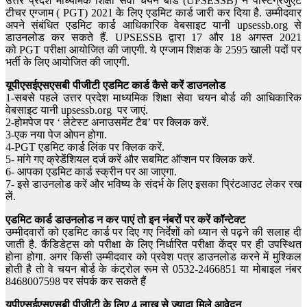
उत्तर प्रदेश माध्यमिक शिक्षा सेवा चयन बोर्ड (UPSESSB) ने पोस्टग्रेजुएट
टीचर एग्जाम ( PGT) 2021 के लिए एडमिट कार्ड जारी कर दिया है. उम्मीदवार
अपने संबंधित एडमिट कार्ड आधिकारिक वेबसाइट यानी upsessb.org से
डाउनलोड कर सकते हैं. UPSESSB द्वारा 17 और 18 अगस्त 2021
को PGT परीक्षा आयोजित की जाएगी. ये एग्जाम शिक्षक के 2595 खाली पदों पर
भर्ती के लिए आयोजित की जाएगी.
यूपीएसईएसएसबी पीजीटी
एडमिट कार्ड कैसे करें डाउनलोड
1-सबसे पहले उत्तर प्रदेश माध्यमिक शिक्षा सेवा चयन बोर्ड की आधिकारिक
वेबसाइट यानी upsessb.org पर जाएं.
2-होमपेज पर ‘ लेटेस्ट अनाउसमेंट टैब’ पर क्लिक करें.
3-एक नया पेज ओपन होगा.
4-PGT एडमिट कार्ड लिंक पर क्लिक करें.
5- मांगे गए क्रेडेंशियल दर्ज करें और सबमिट ऑप्शन पर क्लिक करें.
6- आपका एडमिट कार्ड स्क्रीन पर आ जाएगा.
7- इसे डाउनलोड करें और भविष्य के संदर्भ के लिए इसका प्रिंटआउट लेकर रख
लें.
एडमिट कार्ड डाउनलोड न कर पाएं तो इन नंबरों पर करें कॉन्टेक्ट
उम्मीदवारों को एडमिट कार्ड पर दिए गए निर्देशों को ध्यान से पढ़ने की सलाह दी
जाती है. कैंडिडेट्स को परीक्षा के लिए निर्धारित परीक्षा केंद्र पर ही उपस्थित
होना होगा. अगर किसी उम्मीदवार को प्रवेश पत्र डाउनलोड करने में मुश्किल
होती है तो वे चयन बोर्ड के कंट्रोल रूम से 0532-2466851 या मोबाइल नंबर
8468007598 पर संपर्क कर सकते हैं
यूपीएसईएसएसबी पीजीटी
के लिए
4
लाख से ज्यादा मिले आवेदन