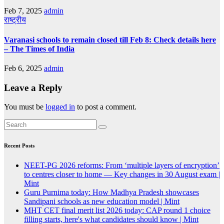
Feb 7, 2025
admin
राष्ट्रीय
Varanasi schools to remain closed till Feb 8: Check details here
– The Times of India
Feb 6, 2025
admin
Leave a Reply
You must be
logged in
to post a comment.
Recent Posts
NEET-PG 2026 reforms: From ‘multiple layers of encryption’
to centres closer to home — Key changes in 30 August exam |
Mint
Guru Purnima today: How Madhya Pradesh showcases
Sandipani schools as new education model | Mint
MHT CET final merit list 2026 today: CAP round 1 choice
filling starts, here's what candidates should know | Mint