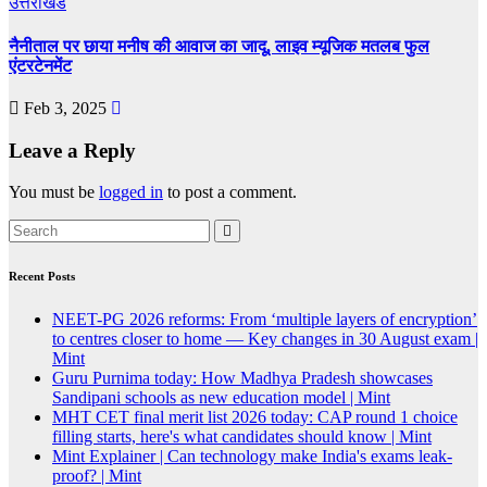
उत्तराखंड
नैनीताल पर छाया मनीष की आवाज का जादू, लाइव म्यूजिक मतलब फुल
एंटरटेनमेंट
Feb 3, 2025
Leave a Reply
You must be
logged in
to post a comment.
Recent Posts
NEET-PG 2026 reforms: From ‘multiple layers of encryption’
to centres closer to home — Key changes in 30 August exam |
Mint
Guru Purnima today: How Madhya Pradesh showcases
Sandipani schools as new education model | Mint
MHT CET final merit list 2026 today: CAP round 1 choice
filling starts, here's what candidates should know | Mint
Mint Explainer | Can technology make India's exams leak-
proof? | Mint