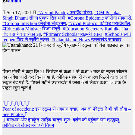
By
admin
Sep 17, 2021
#Arvind Pandey अरविंद पांडेय
,
#CM Pushkar
Singh Dhami सीएम पुष्कर सिंह धामी
,
#Corona Epidemic कोरोना महामारी
,
#Corona Infection कोरोना संक्रमण
,
#covid Protocol कोविड प्रोटोकॉल
,
#Education Minister शिक्षा मंत्री
,
#Education Secretary Radhika Jha
शिक्षा सचिव राधिका झा
,
#Primary Schools प्राइमरी स्कूल
,
#Schools will
reopen फिर से खुलेंगे स्कूल
,
#Uttarakhand News उत्तराखंड समाचार
शिक्षा मंत्री ने कहा कि 21 सितंबर से कक्षा 1 से कक्षा 5 तक के स्कूल खोलने
का आदेश जारी कर दिया गया है. कोविड महामारी के कारण पिछले दो साल से
स्कूल बंद पड़े हैं. पिछले महीने उत्तराखंड में कक्षा 6 से लेकर कक्षा 12 तक के
स्कूल खुल चुके हैं.
Post
Fear of accident: इस स्कूल से भगवान बचाए, अब तो पैरेंट्स ने भी की तौबा –
See Photos
navigation
चारधाम और हेमकुंड साहिब यात्रा शुरू: दर्शन को पहुंचने लगे श्रद्धालु,
कोविड को लेकर बनाए ये नियम