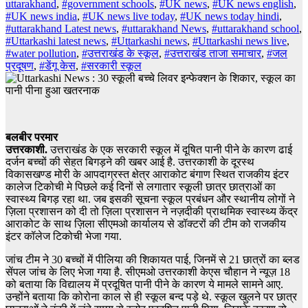
uttarakhand
,
#government schools
,
#UK news
,
#UK news english
,
#UK news india
,
#UK news live today
,
#UK news today hindi
,
#uttarakhand Latest news
,
#uttarakhand News
,
#uttarakhand school
,
#Uttarkashi latest news
,
#Uttarkashi news
,
#Uttarkashi news live
,
#water pollution
,
#उत्तराखंड के स्कूल
,
#उत्तराखंड ताजा समाचार
,
#जल
प्रदूषण
,
#डेंगू केस
,
#सरकारी स्कूल
बलबीर परमार
उत्तरकाशी.
उत्तराखंड के एक सरकारी स्कूल में दूषित पानी पीने के कारण ढाई
दर्जन बच्चों की सेहत बिगड़ने की खबर आई है. उत्तरकाशी के दूरस्थ
विकासखण्ड मोरी के आपदाग्रस्त क्षेत्र आराकोट बंगाण स्थित राजकीय इंटर
कालेज टिकोची मे पिछले कई दिनों से लगातार स्कूली छात्र छात्राओं का
स्वास्थ्य बिगड़ रहा था. जब इसकी सूचना स्कूल प्रबंधन और स्थानीय लोगों ने
ज़िला प्रशासन को दी तो ज़िला प्रशासन ने नज़दीकी प्राथमिक स्वास्थ्य केंद्र
आराकोट के साथ ज़िला सीएमओ कार्यालय से डॉक्टरों की टीम को राजकीय
इंटर कॉलेज टिकोची भेजा गया.
जांच टीम ने 30 बच्चों में पीलिया की शिकायत पाई, जिनमें से 21 छात्रों का ब्लड
सेंपल जांच के लिए भेजा गया है. सीएमओ उत्तरकाशी केएस चौहान ने न्यूज़ 18
को बताया कि विद्यालय में प्रदूषित पानी पीने के कारण ये मामले सामने आए.
उन्होंने बताया कि कोरोना काल से ही स्कूल बन्द पड़े थे. स्कूल खुलने पर छात्र