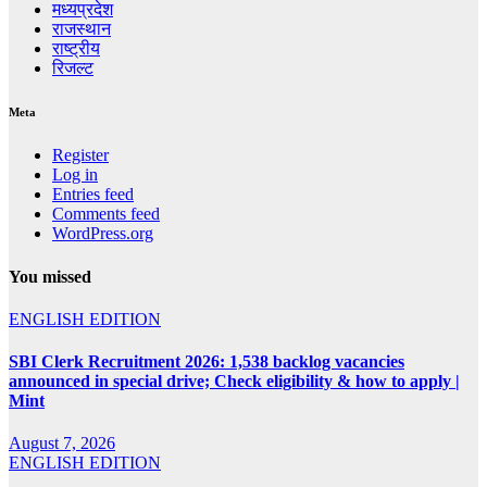
मध्यप्रदेश
राजस्थान
राष्ट्रीय
रिजल्ट
Meta
Register
Log in
Entries feed
Comments feed
WordPress.org
You missed
ENGLISH EDITION
SBI Clerk Recruitment 2026: 1,538 backlog vacancies
announced in special drive; Check eligibility & how to apply |
Mint
August 7, 2026
ENGLISH EDITION