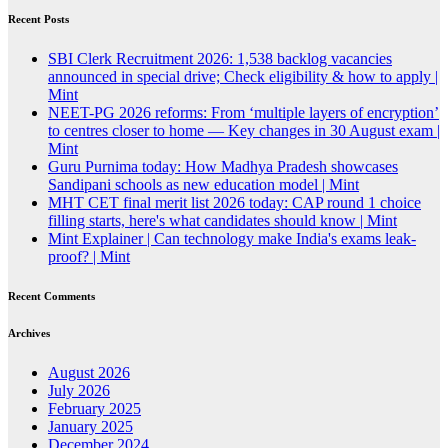
Recent Posts
SBI Clerk Recruitment 2026: 1,538 backlog vacancies
announced in special drive; Check eligibility & how to apply |
Mint
NEET-PG 2026 reforms: From ‘multiple layers of encryption’
to centres closer to home — Key changes in 30 August exam |
Mint
Guru Purnima today: How Madhya Pradesh showcases
Sandipani schools as new education model | Mint
MHT CET final merit list 2026 today: CAP round 1 choice
filling starts, here's what candidates should know | Mint
Mint Explainer | Can technology make India's exams leak-
proof? | Mint
Recent Comments
Archives
August 2026
July 2026
February 2025
January 2025
December 2024