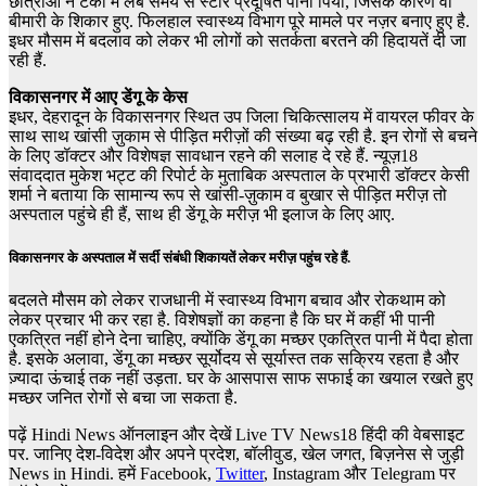
छात्राओं ने टंकी में लंबे समय से स्टोर प्रदूषित पानी पिया, जिसके कारण वो
बीमारी के शिकार हुए. फिलहाल स्वास्थ्य विभाग पूरे मामले पर नज़र बनाए हुए है.
इधर मौसम में बदलाव को लेकर भी लोगों को सतर्कता बरतने की हिदायतें दी जा
रही हैं.
विकासनगर में आए डेंगू के केस
इधर, देहरादून के विकासनगर स्थित उप जिला चिकित्सालय में वायरल फीवर के
साथ साथ खांसी ज़ुकाम से पीड़ित मरीज़ों की संख्या बढ़ रही है. इन रोगों से बचने
के लिए डॉक्टर और विशेषज्ञ सावधान रहने की सलाह दे रहे हैं. न्यूज़18
संवाददात मुकेश भट्ट की रिपोर्ट के मुताबिक अस्पताल के प्रभारी डॉक्टर केसी
शर्मा ने बताया कि सामान्य रूप से खांसी-ज़ुकाम व बुखार से पीड़ित मरीज़ तो
अस्पताल पहुंचे ही हैं, साथ ही डेंगू के मरीज़ भी इलाज के लिए आए.
विकासनगर के अस्पताल में सर्दी संबंधी​ शिकायतें लेकर मरीज़ पहुंच रहे हैं.
बदलते मौसम को लेकर राजधानी में स्वास्थ्य विभाग बचाव और रोकथाम को
लेकर प्रचार भी कर रहा है. विशेषज्ञों का कहना है कि घर में कहीं भी पानी
एकत्रित नहीं होने देना चाहिए, क्योंकि डेंगू का मच्छर एकत्रित पानी में पैदा होता
है. इसके अलावा, डेंगू का मच्छर सूर्योदय से सूर्यास्त तक सक्रिय रहता है और
ज़्यादा ऊंचाई तक नहीं उड़ता. घर के आसपास साफ सफाई का खयाल रखते हुए
मच्छर जनित रोगों से बचा जा सकता है.
पढ़ें Hindi News
ऑनलाइन और देखें
Live TV News18
हिंदी की वेबसाइट
पर. जानिए देश-विदेश और अपने प्रदेश, बॉलीवुड, खेल जगत, बिज़नेस से जुड़ी
News in Hindi.
हमें
Facebook,
Twitter
,
Instagram और Telegram
पर