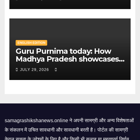
to home — Key changes in 30
August exam | Mint
ENGLISH EDITION
Guru Purnima today: How
Madhya Pradesh showcases
Sandipani schools as new
JULY 29, 2026
education model | Mint
samagrashikshanews.online ने अपनी सामग्री और अन्य विशेषताओं
के संकलन में उचित सावधानी और सावधानी बरती है। पोर्टल की सामग्री
केवल सूचना के उद्देश्यों के लिए है और किसी भी सलाह या महत्वपूर्ण निर्णय