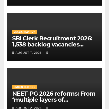
India | Mint
ENGLISH EDITION
SBI Clerk Recruitment 2026:
1,538 backlog vacancies
announced in special drive;
AUGUST 7, 2026
Check eligibility & how to
apply | Mint
ENGLISH EDITION
NEET-PG 2026 reforms: From
‘multiple layers of
encryption’ to centres closer
AUGUST 2, 2026