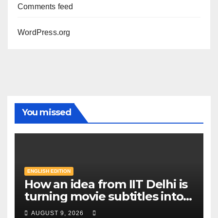
Comments feed
WordPress.org
You missed
ENGLISH EDITION
How an idea from IIT Delhi is
turning movie subtitles into a
literacy tool for billions in
AUGUST 9, 2026