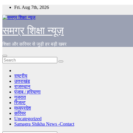
Skip
Fri. Aug 7th, 2026
to
content
समग्र शिक्षा न्यूज़
शिक्षा और करियर से जुड़ी हर बड़ी खबर
राष्ट्रीय
उत्तराखंड
राजस्थान
पंजाब / हरियाणा
गुजरात
रिजल्ट
मध्यप्रदेश
करियर
Uncategorized
Samagra Shikha News -Contact