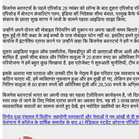
बिजनेस ब्लास्टर्स के पहले एपिसोड 28 नवंबर को लॉन्च के बाद दूसरा एपिसोड रविवा
एपिसोड में बोस्टन कंसल्टिंग ग्रुप, इंडिया की निदेशक सीमा बंसल, प्रमुख कैफ
संकाय के छात्र सुख सागर ने जजों के सामने पहला आइडिया साझा किया.
उन्होंने अपने दोस्त की मोबाइल रिपेयरिंग की दुकान पर अपना खाली समय बिता
शुरू हुईं तो मेरी कक्षा के कई बच्चों के पास मोबाइल फोन नहीं था. इसलिए हमन
चायोस में इंटर्नशिप प्राप्त करने पर उन्होंने कहा कि बिजनेस ब्लास्टर्स ने हमें 
दूसरा आइडिया स्कूल ऑफ एक्सीलेंस, खिचड़ीपुर की दो छात्राओं शीजा अली और सा
शामिल हैं. इसमें सीमा बंसल और नितिन सलूजा ने 20 हजार रुपए का अतिरिक्त निव
परियोजना ने हमें बहुत कुछ सिखाया है. इस प्रोजेक्ट ने शुरुआती चुनौतियों, टी
इसके अलावा यश पटवाल और उनकी टीम के नेतृत्व में इंक परिवार एक व्यवसाय चलाता 
कठिन यात्रा थी. हमें व्यक्तिगत नुकसान हुआ और हम दुखी हो गए. लेकिन हम प्रयास 
नितिन सलूजा से 80 हजार रुपये की अतिरिक्त पूंजी और 28,500 रुपये के अग्रिम ऑर्
बिजनेस ब्लास्टर्स भारत का अपनी तरह का पहला टेलीविजन कार्यक्रम है, जो दिल्ली
स्तर तक ले जाने के लिए निवेश प्राप्त करने का अवसर देगा. यह शो 3 लाख छात्रो
व्यावसायिक सवालों का सामना करते हुए देखें. इन नवोदित उद्यमियों का मेंटर बन
Post
विनोद दुआ पंचतत्व में विलीन; सहयोगी पत्रकारों और नेताओं ने नम आंखों से दी श
तेलंगाना में कॉलेज के वार्षिक समारोह के बाद 43 मेडिकल स्‍टूडेंट कोराना पॉजिट
navigation