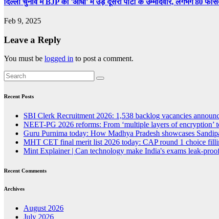
दिल्ली चुनाव में BJP की 'आंधी' में उड़े दूसरी पार्टी के उम्मीदवार, लगभग 80 फी
Feb 9, 2025
Leave a Reply
You must be
logged in
to post a comment.
Recent Posts
SBI Clerk Recruitment 2026: 1,538 backlog vacancies announced
NEET-PG 2026 reforms: From ‘multiple layers of encryption’ t
Guru Purnima today: How Madhya Pradesh showcases Sandipan
MHT CET final merit list 2026 today: CAP round 1 choice fillin
Mint Explainer | Can technology make India's exams leak-proof
Recent Comments
Archives
August 2026
July 2026