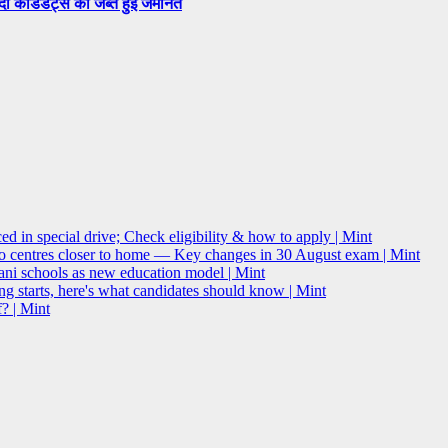
सदी कैंडिडेट्स की जब्त हुई जमानत
 in special drive; Check eligibility & how to apply | Mint
o centres closer to home — Key changes in 30 August exam | Mint
i schools as new education model | Mint
g starts, here's what candidates should know | Mint
? | Mint