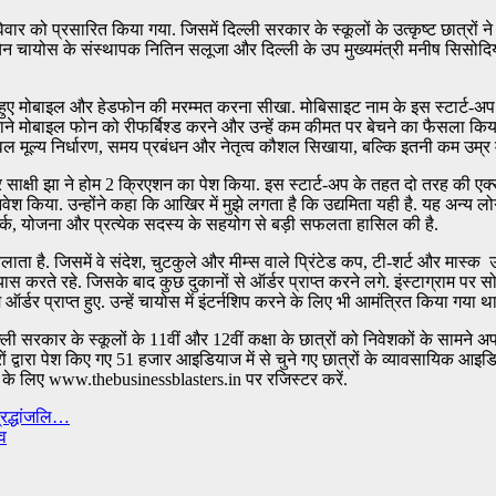
र को प्रसारित किया गया. जिसमें दिल्ली सरकार के स्कूलों के उत्कृष्ट छात्रों ने
े चेन चायोस के संस्थापक नितिन सलूजा और दिल्ली के उप मुख्यमंत्री मनीष सिसोदिय
ते हुए मोबाइल और हेडफोन की मरम्मत करना सीखा. मोबिसाइट नाम के इस स्टार्ट-अ
े पुराने मोबाइल फोन को रीफर्बिश्ड करने और उन्हें कम कीमत पर बेचने का फैसला 
न केवल मूल्य निर्धारण, समय प्रबंधन और नेतृत्व कौशल सिखाया, बल्कि इतनी कम उम्र मे
क्षी झा ने होम 2 क्रिएशन का पेश किया. इस स्टार्ट-अप के तहत दो तरह की एक्से
ेश किया. उन्होंने कहा कि आखिर में मुझे लगता है कि उद्यमिता यही है. यह अन्य 
म वर्क, योजना और प्रत्येक सदस्य के सहयोग से बड़ी सफलता हासिल की है.
है. जिसमें वे संदेश, चुटकुले और मीम्स वाले प्रिंटेड कप, टी-शर्ट और मास्क उपह
करते रहे. जिसके बाद कुछ दुकानों से ऑर्डर प्राप्त करने लगे. इंस्टाग्राम पर सोशल
डर प्राप्त हुए. उन्हें चायोस में इंटर्नशिप करने के लिए भी आमंत्रित किया गया था
 सरकार के स्कूलों के 11वीं और 12वीं कक्षा के छात्रों को निवेशकों के सामने अप
ं द्वारा पेश किए गए 51 हजार आइडियाज में से चुने गए छात्रों के व्यावसायिक आइड
ने के लिए www.thebusinessblasters.in पर रजिस्टर करें.
्रद्धांजलि…
िव