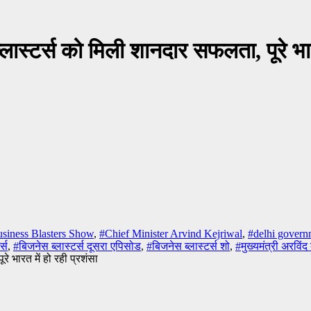
लास्टर्स को मिली शानदार सफलता, पूरे भार
siness Blasters Show
,
#Chief Minister Arvind Kejriwal
,
#delhi govern
्स
,
#बिजनेस ब्लास्टर्स दूसरा एपिसोड
,
#बिजनेस ब्लास्टर्स शो
,
#मुख्यमंत्री अरविं