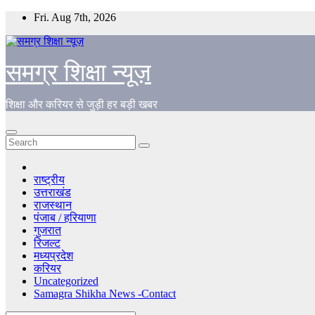
Skip
Fri. Aug 7th, 2026
to
content
समग्र शिक्षा न्यूज़
शिक्षा और करियर से जुड़ी हर बड़ी खबर
राष्ट्रीय
उत्तराखंड
राजस्थान
पंजाब / हरियाणा
गुजरात
रिजल्ट
मध्यप्रदेश
करियर
Uncategorized
Samagra Shikha News -Contact