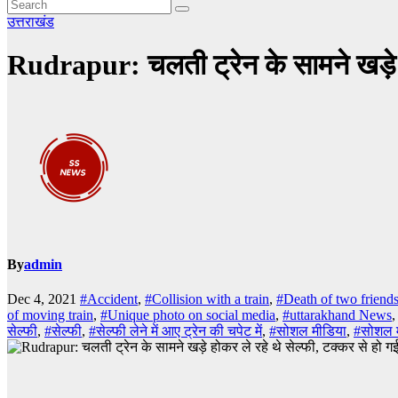
उत्तराखंड
Rudrapur: चलती ट्रेन के सामने खड़े हो
By
admin
Dec 4, 2021
#Accident
,
#Collision with a train
,
#Death of two friend
of moving train
,
#Unique photo on social media
,
#uttarakhand News
सेल्फी
,
#सेल्फी
,
#सेल्फी लेने में आए ट्रेन की चपेट में
,
#सोशल मीडिया
,
#सोशल म