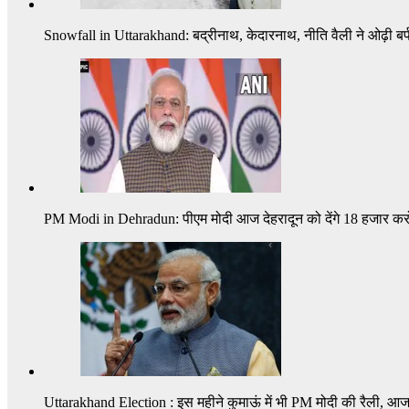
Snowfall in Uttarakhand: बद्रीनाथ, केदारनाथ, नीति वैली ने ओढ़ी बर्फ 
PM Modi in Dehradun: पीएम मोदी आज देहरादून को देंगे 18 हजार करोड़
Uttarakhand Election : इस महीने कुमाऊं में भी PM मोदी की रैली, आज द