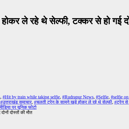
कर ले रहे थे सेल्फी, टक्कर से हो गई दोन
s
,
#Hit by train while taking selfie
,
#Rudrapur News
,
#Selfie
,
#selfie on
,
#उत्तराखंड समाचार
,
#चलती ट्रेन के सामने खड़े होकर ले रहे थे सेल्फी
,
#ट्रेन से
ीडिया पर यूनिक फोटो